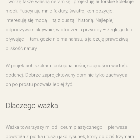
Tworzę także własną ceramikę i projektuję autorskie kolekcje
mebli. Fascynują mnie faktury, światło, kompozycje.
Interesuję się modą – tą z duszą i historią. Najlepiej
odpoczywam aktywnie, w otoczeniu przyrody – żeglując lub
pływając – tam, gdzie nie ma hałasu, a ja czuję prawdziwą
bliskość natury.
W projektach szukam funkcjonalności, spójności i wartości
dodanej. Dobrze zaprojektowany dom nie tylko zachwyca –
on po prostu pozwala lepiej żyć.
Dlaczego ważka
Ważka towarzyszy mi od liceum plastycznego – pierwsza
powstała z piórka i tuszu jako rysunek, który do dziś trzymam