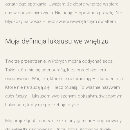
ostatniego spotkania. Uważam, że dobre wnętrze wspiera
nas w codziennym życiu. Nie udaje – opowiada prawdę. Nie
błyszczy na pokaz – lecz świeci wewnętrznym światłem.
Moja definicja luksusu we wnętrzu
Tworzę przestrzenie, w których można oddychać sobą.
Takie, które nie są scenografią, lecz przedłużeniem
osobowości. Wnętrza, które nie rozpraszają – a koncentrują.
Które nie narzucają się – lecz otulają. To właśnie nazywam
quiet luxury
– luksusem wyciszonym, dojrzałym, świadomym.
Luksusem, który nie potrzebuje etykiet.
Mój projekt jest jak idealnie skrojony garnitur – dopasowany
do sylwetki, osobowości i trybu życia. Wygodny, trwały,