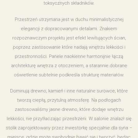
toksycznych składników.
Przestrzeń utrzymana jest w duchu minimalistycznej
elegancji z dopracowanymi detalami. Znakiem
rozpoznawczym projektu jest efekt lewitujących ścian,
poprzez zastosowanie które nadają wnętrzu lekkości i
przestronności. Panele naokienne harmonijnie łączą
architekturę wnętrza z otoczeniem, a starannie dobrane
oświetlenie subtelnie podkreśla strukturę materiałów.
Dominują drewno, kamień i inne naturalne surowce, które
tworzą ciepłą, przytulną atmosferę. Na podłogach
zastosowaliśmy jasne drewno, które dodaje wnętrzu
lekkości, nie przytłaczając przestrzeni. W salonie znalazł się
stolik zaprojektowany przez inwestorkę specjalnie dla syna –
miejsce, gdzie może swobodnie bawić się i tworzyć, będąc