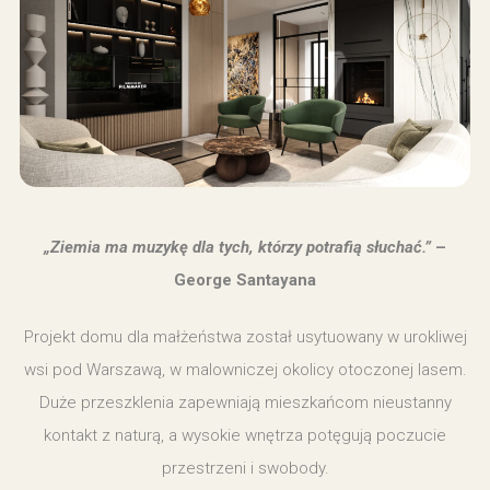
„Ziemia ma muzykę dla tych, którzy potrafią słuchać.”
–
George Santayana
Projekt domu dla małżeństwa został usytuowany w urokliwej
wsi pod Warszawą, w malowniczej okolicy otoczonej lasem.
Duże przeszklenia zapewniają mieszkańcom nieustanny
kontakt z naturą, a wysokie wnętrza potęgują poczucie
przestrzeni i swobody.