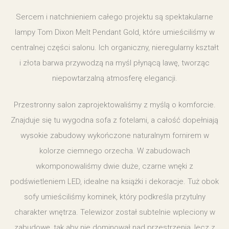
Sercem i natchnieniem całego projektu są spektakularne
lampy Tom Dixon Melt Pendant Gold, które umieściliśmy w
centralnej części salonu. Ich organiczny, nieregularny kształt
i złota barwa przywodzą na myśl płynącą lawę, tworząc
niepowtarzalną atmosferę elegancji.
Przestronny salon zaprojektowaliśmy z myślą o komforcie.
Znajduje się tu wygodna sofa z fotelami, a całość dopełniają
wysokie zabudowy wykończone naturalnym fornirem w
kolorze ciemnego orzecha. W zabudowach
wkomponowaliśmy dwie duże, czarne wnęki z
podświetleniem LED, idealne na książki i dekoracje. Tuż obok
sofy umieściliśmy kominek, który podkreśla przytulny
charakter wnętrza. Telewizor został subtelnie wpleciony w
zabudowę, tak aby nie dominował nad przestrzenią, lecz z